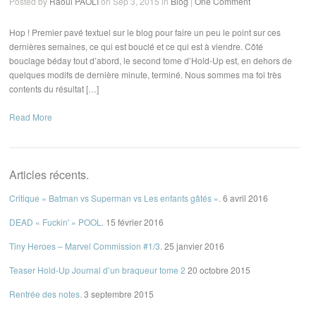
Posted by
Raoul PAOLI
on Sep 3, 2015 in
Blog
|
One Comment
Hop ! Premier pavé textuel sur le blog pour faire un peu le point sur ces
dernières semaines, ce qui est bouclé et ce qui est à viendre. Côté
bouclage béday tout d’abord, le second tome d’Hold-Up est, en dehors de
quelques modifs de dernière minute, terminé. Nous sommes ma foi très
contents du résultat […]
Read More
Articles récents.
Critique « Batman vs Superman vs Les enfants gâtés ».
6 avril 2016
DEAD « Fuckin' » POOL.
15 février 2016
Tiny Heroes – Marvel Commission #1/3.
25 janvier 2016
Teaser Hold-Up Journal d’un braqueur tome 2
20 octobre 2015
Rentrée des notes.
3 septembre 2015